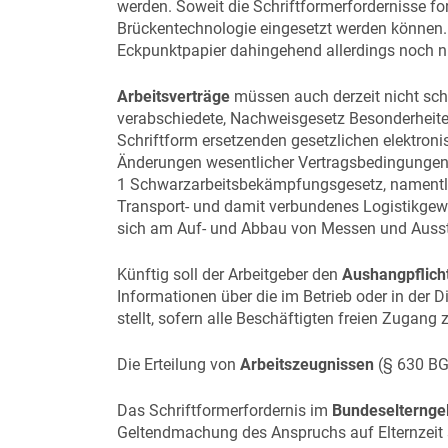
werden. Soweit die Schriftformerfordernisse for
Brückentechnologie eingesetzt werden können. 
Eckpunktpapier dahingehend allerdings noch ni
Arbeitsverträge
müssen auch derzeit nicht schri
verabschiedete, Nachweisgesetz Besonderheiten h
Schriftform ersetzenden gesetzlichen elektron
Änderungen wesentlicher Vertragsbedingungen
1 Schwarzarbeitsbekämpfungsgesetz, namentli
Transport- und damit verbundenes Logistikgew
sich am Auf- und Abbau von Messen und Ausstel
Künftig soll der Arbeitgeber den
Aushangpflich
Informationen über die im Betrieb oder in der 
stellt, sofern alle Beschäftigten freien Zugang
Die Erteilung von
Arbeitszeugnissen
(§ 630 BGB
Das Schriftformerfordernis im
Bundeselterngel
Geltendmachung des Anspruchs auf Elternzeit s