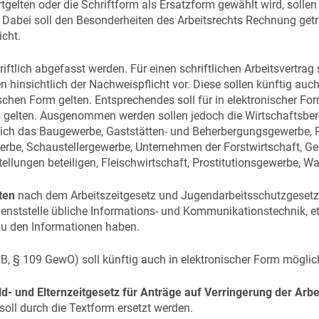
tgelten oder die Schriftform als Ersatzform gewählt wird, solle
Dabei soll den Besonderheiten des Arbeitsrechts Rechnung get
cht.
ftlich abgefasst werden. Für einen schriftlichen Arbeitsvertrag
insichtlich der Nachweispflicht vor. Diese sollen künftig auch f
ischen Form gelten. Entsprechendes soll für in elektronischer F
 gelten. Ausgenommen werden sollen jedoch die Wirtschaftsber
ch das Baugewerbe, Gaststätten- und Beherbergungsgewerbe, P
erbe, Schaustellergewerbe, Unternehmen der Forstwirtschaft, 
lungen beteiligen, Fleischwirtschaft, Prostitutionsgewerbe, W
ten
nach dem Arbeitszeitgesetz und Jugendarbeitsschutzgesetz 
Dienststelle übliche Informations- und Kommunikationstechnik, e
 zu den Informationen haben.
, § 109 GewO) soll künftig auch in elektronischer Form möglich
d- und Elternzeitgesetz für Anträge auf Verringerung der Arbe
oll durch die Textform ersetzt werden.