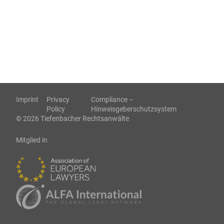
Imprint
Privacy
Compliance –
Policy
Hinweisgeberschutzsystem
© 2026 Tiefenbacher Rechtsanwälte
Mitglied in