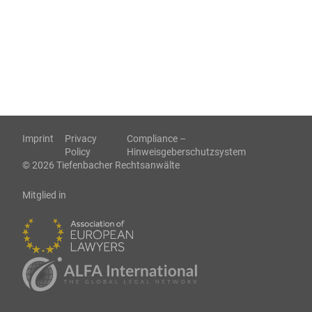
Imprint
Privacy
Compliance –
Policy
Hinweisgeberschutzsystem
© 2026 Tiefenbacher Rechtsanwälte
Mitglied in